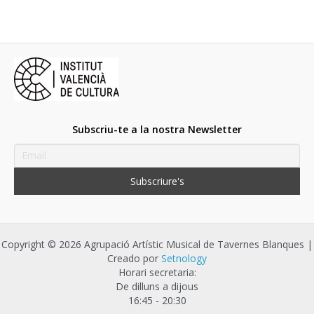
b
er
l
s
e
p
o
A
dI
ar
o
p
n
te
k
p
ix
Subscriu-te a la nostra Newsletter
Copyright © 2026 Agrupació Artístic Musical de Tavernes Blanques |
Creado por
Setnology
Horari secretaria:
De dilluns a dijous
16:45 - 20:30