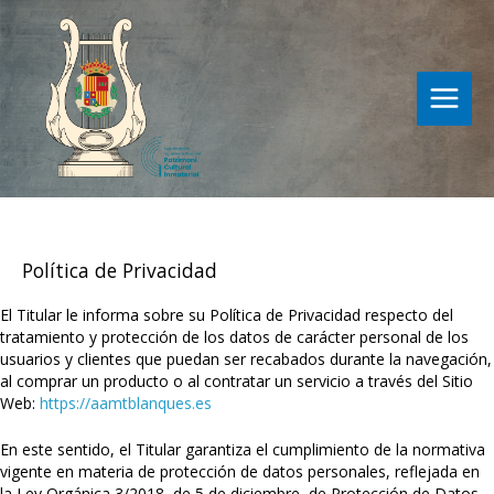
Vés
al
contingut
Política de Privacidad
El Titular le informa sobre su Política de Privacidad respecto del
tratamiento y protección de los datos de carácter personal de los
usuarios y clientes que puedan ser recabados durante la navegación,
al comprar un producto o al contratar un servicio a través del Sitio
Web:
https://aamtblanques.es
En este sentido, el Titular garantiza el cumplimiento de la normativa
vigente en materia de protección de datos personales, reflejada en
la Ley Orgánica 3/2018, de 5 de diciembre, de Protección de Datos