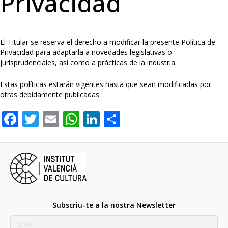
Privacidad
El Titular se reserva el derecho a modificar la presente Política de
Privacidad para adaptarla a novedades legislativas o
jurisprudenciales, así como a prácticas de la industria.
Estas políticas estarán vigentes hasta que sean modificadas por
otras debidamente publicadas.
F
T
E
W
Li
C
ac
w
m
h
n
o
e
itt
ai
at
k
m
b
er
l
s
e
p
o
A
dI
ar
o
p
n
te
Subscriu-te a la nostra Newsletter
k
p
ix