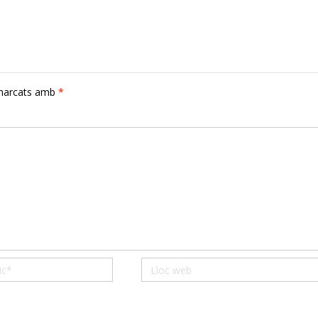
 marcats amb
*
Lloc
web