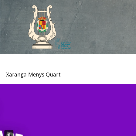
Vés
al
contingut
Xaranga Menys Quart