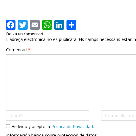
F
T
E
W
Li
C
ac
w
m
h
n
o
Deixa un comentari
L'adreça electrònica no es publicarà.
Els camps necessaris estan
e
itt
ai
at
k
m
Comentari
*
b
er
l
s
e
p
o
A
dI
ar
o
p
n
te
k
p
ix
Nom*
Correu
electrònic*
He leído y acepto la
Política de Privacidad
.
Información básica sobre protección de datos