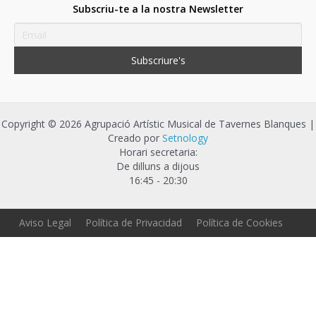
o
p
n
te
Subscriu-te a la nostra Newsletter
k
p
ix
Copyright © 2026 Agrupació Artístic Musical de Tavernes Blanques |
Creado por
Setnology
Horari secretaria:
De dilluns a dijous
16:45 - 20:30
Aviso Legal
Política de Privacidad
Política de Cookies